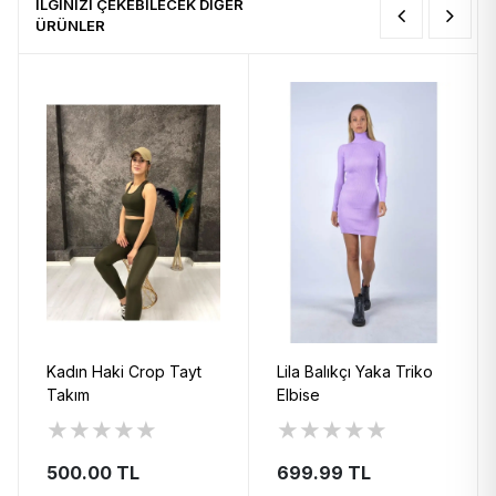
İLGİNİZİ ÇEKEBİLECEK DİĞER
ÜRÜNLER
Kadın Haki Crop Tayt
Lila Balıkçı Yaka Triko
Takım
Elbise
★
★
★
★
★
★
★
★
★
★
500.00 TL
699.99 TL