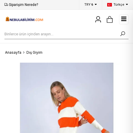
Siparişim Nerede?
Aynı Gün Kargo
TRY ₺
Türkçe
50
Anasayfa
Dış Giyim