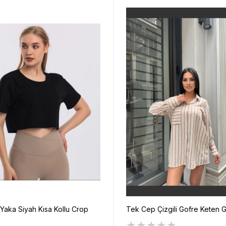
t Yaka Siyah Kısa Kollu Crop
Tek Cep Çizgili Gofre Keten 
★
★
★
★
★