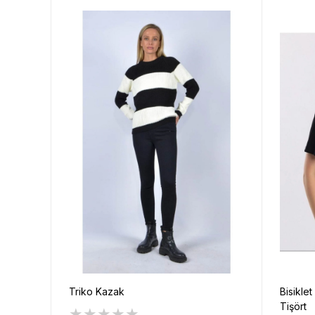
Triko Kazak
Bisikle
Tişört
★
★
★
★
★