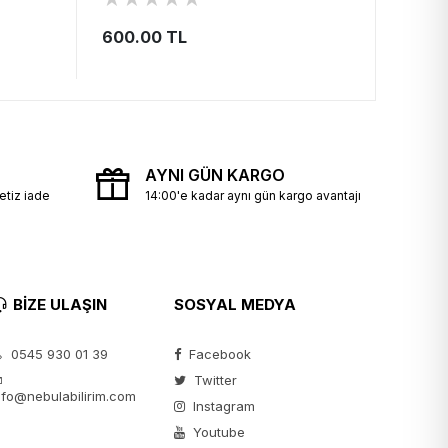
600.00 TL
949.
AYNI GÜN KARGO
etiz iade
14:00'e kadar aynı gün kargo avantajı
BİZE ULAŞIN
SOSYAL MEDYA
0545 930 01 39
Facebook
Twitter
nfo@nebulabilirim.com
Instagram
Youtube