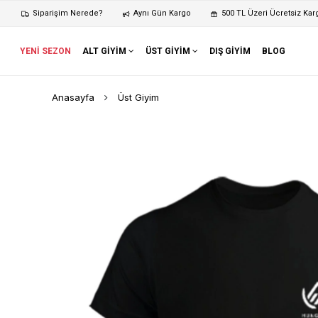
Siparişim Nerede?
Aynı Gün Kargo
500 TL Üzeri Ücretsiz Kar
YENİ SEZON
ALT GİYİM
ÜST GİYİM
DIŞ GİYİM
BLOG
Anasayfa
Üst Giyim