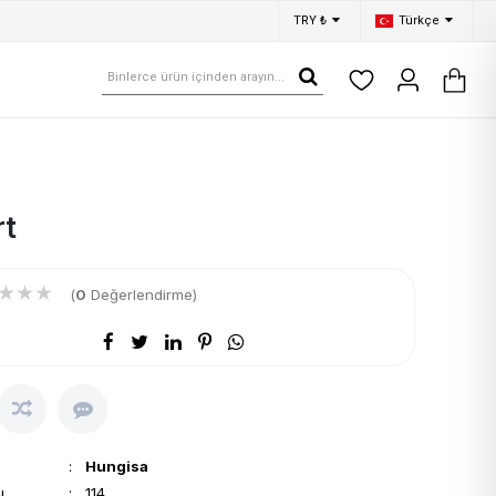
TRY ₺
Türkçe
rt
★
★
★
(
0
Değerlendirme)
:
Hungisa
u
: 114