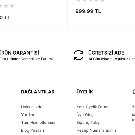
★
★
★
999.99 TL
0 TL
ÜRÜN GARANTİSİ
ÜCRETSİZİ ADE
üm Ürünler Garantili ve Faturalı
14 Gün içinde koşulsuz ücr
BAĞLANTILAR
ÜYELİK
Hakkımızda
Yeni Üyelik Formu
Yardım
Üye Girişi
i
Tüm Hizmetlerimiz
Sipariş Takip
Blog Yazıları
Hesap Numaralarımız