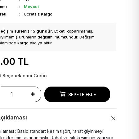
rumu
:
Mevcut
reti
: Ücretsiz Kargo
Değişim süremiz
15 gündür.
Etiketi koparılmamış,
iyilmemiş ürünlerin değişimi mümkündür. Değişim
şleminde kargo alıcıya aittir.
.00
TL
t Seçeneklerini Görün
SEPETE EKLE
çıklaması
laması : Basic standart kesim tişört, rahat giyinmeyi
ekler için tasarlanmıştır. Rahat ve şık kesiminin yanı sıra