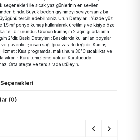
nk seçenekleri ile sıcak yaz günlerinin en sevilen
inden biridir. Büyük beden giyinmeyi seviyorsanız bir
yüğünü tercih edebilirsiniz. Ürün Detayları : Yüzde yüz
 1.Sınıf penye kumaş kullanılarak üretilmiş ve kişiye özel
 kaliteli bir üründür. Ürünün kumaş m 2 ağırlığı ortalama
/m 2'dir. Baskı Detayları : Baskılarda kullanılan boyalar
lı ve güvenlidir; insan sağlığına zararlı değildir. Kumaş
ı : Hizmet : Kısa programda, maksimum 30°C sıcaklıkta ve
ada yıkanır. Kuru temizleme yoktur. Kurutucuda
az. Orta ateşte ve ters sırada ütüleyin.
 Seçenekleri
ar (0)