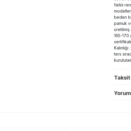
farklı re
modeller
beden bü
pamuk ve
üretilmiş
165-170 g
sertifika
Kalınlığ
ters sır
kurutulam
Taksit
Yoruml