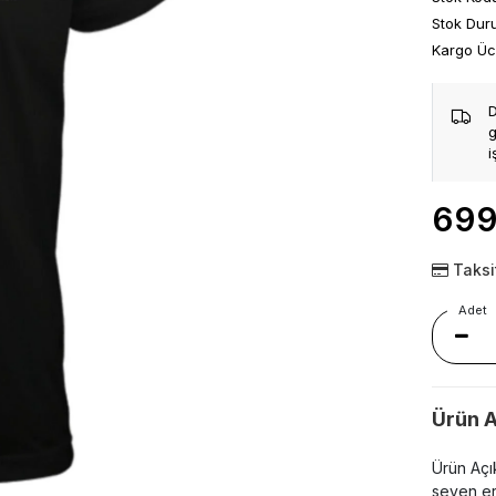
Stok Du
Kargo Üc
g
i
699
Taksi
Adet
Ürün A
Ürün Açık
seven erk