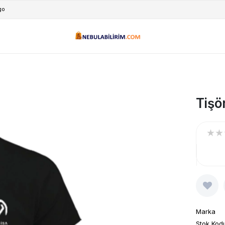
go
Tişö
★
★
Marka
Stok Kod