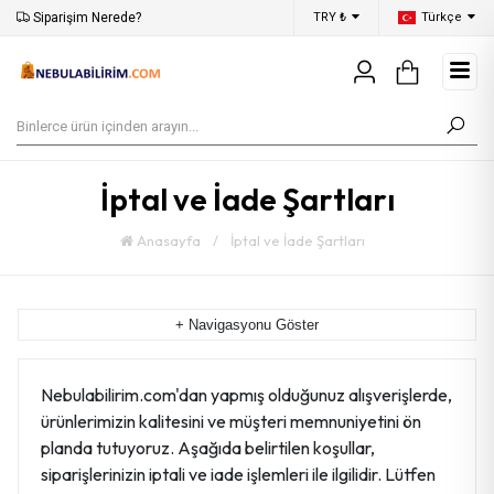
Siparişim Nerede?
Aynı Gün Kargo
TRY ₺
Türkçe
50
İptal ve İade Şartları
Anasayfa
/
İptal ve İade Şartları
+ Navigasyonu Göster
Nebulabilirim.com'dan yapmış olduğunuz alışverişlerde,
ürünlerimizin kalitesini ve müşteri memnuniyetini ön
planda tutuyoruz. Aşağıda belirtilen koşullar,
siparişlerinizin iptali ve iade işlemleri ile ilgilidir. Lütfen