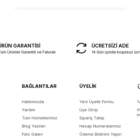
ÜRÜN GARANTİSİ
ÜCRETSİZİ ADE
üm Ürünler Garantili ve Faturalı
14 Gün içinde koşulsuz ücr
BAĞLANTILAR
ÜYELİK
Hakkımızda
Yeni Üyelik Formu
Yardım
Üye Girişi
i
Tüm Hizmetlerimiz
Sipariş Takip
Blog Yazıları
Hesap Numaralarımız
Foto Galeri
Ödeme Bildirimi Yapın