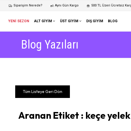
Siparişim Nerede?
Aynı Gün Kargo
500 TL Üzeri Ücretsiz Kar
YENİ SEZON
ALT GİYİM
ÜST GİYİM
DIŞ GİYİM
BLOG
Blog Yazıları
Tüm Listeye Geri Dön
Aranan Etiket : keçe yelek