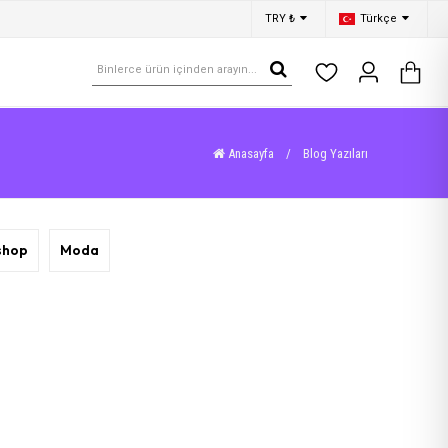
TRY ₺
Türkçe
Anasayfa
/
Blog Yazıları
shop
Moda